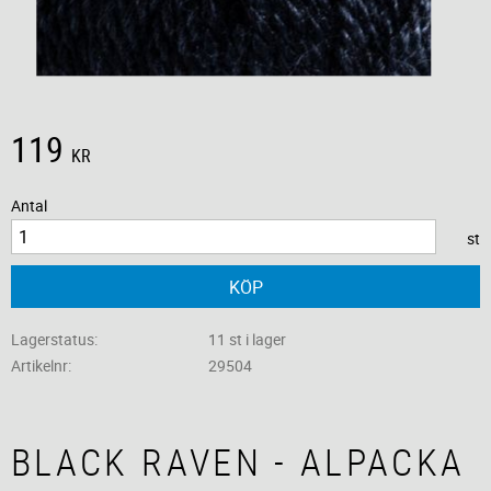
119
KR
Antal
st
KÖP
Lagerstatus
11 st i lager
Artikelnr
29504
BLACK RAVEN - ALPACKA