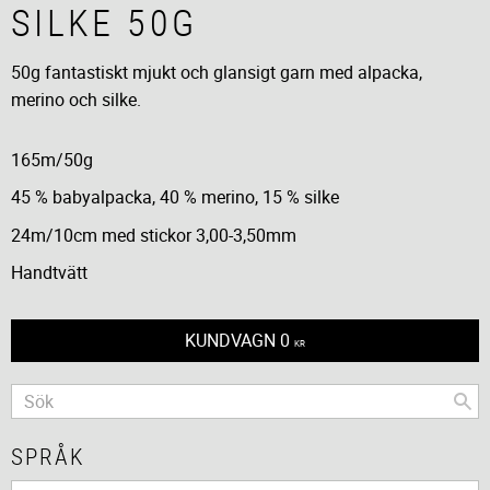
SILKE 50G
50g fantastiskt mjukt och glansigt garn med alpacka,
merino och silke.
165m/50g
45 % babyalpacka, 40 % merino, 15 % silke
24m/10cm med stickor 3,00-3,50mm
Handtvätt
KUNDVAGN
0
KR
SPRÅK