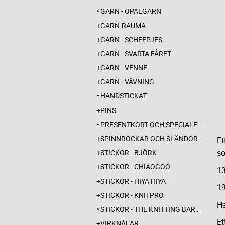
GARN - OPALGARN
GARN-RAUMA
GARN - SCHEEPJES
GARN - SVARTA FÅRET
GARN - VENNE
GARN - VÄVNING
HANDSTICKAT
PINS
PRESENTKORT OCH SPECIALERBJUDANDEN
SPINNROCKAR OCH SLÄNDOR
Et
so
STICKOR - BJÖRK
STICKOR - CHIAOGOO
1
STICKOR - HIYA HIYA
1
STICKOR - KNITPRO
Ha
STICKOR - THE KNITTING BARBER
Et
VIRKNÅLAR