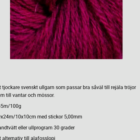
t tjockare svenskt ullgarn som passar bra såväl till rejäla tröjor
m till vantar och mössor.
35m/100g
9x24m/10x10cm med stickor 5,00mm
ndtvätt eller ullprogram 30 grader
t alternativ till alafosslopi