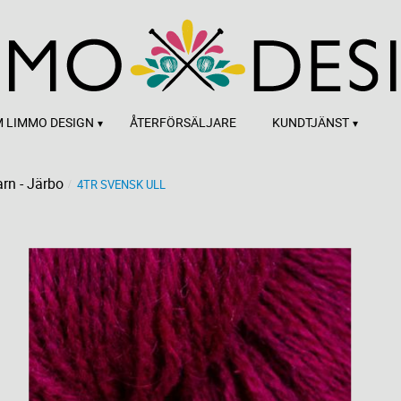
 LIMMO DESIGN
ÅTERFÖRSÄLJARE
KUNDTJÄNST
rn - Järbo
4TR SVENSK ULL