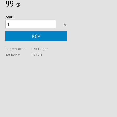
99
KR
Antal
st
KÖP
Lagerstatus
5 st i lager
Artikelnr
59128