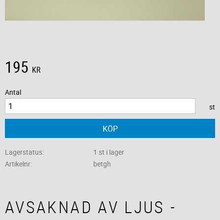
195
KR
Antal
st
KÖP
Lagerstatus
1 st i lager
Artikelnr
betgh
AVSAKNAD AV LJUS -