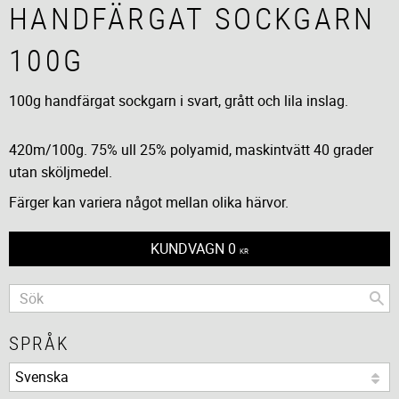
HANDFÄRGAT SOCKGARN
100G
100g handfärgat sockgarn i svart, grått och lila inslag.
420m/100g. 75% ull 25% polyamid, maskintvätt 40 grader
utan sköljmedel.
Färger kan variera något mellan olika härvor.
KUNDVAGN
0
KR
SPRÅK