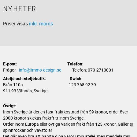
NYHETER
Priser visas
inkl. moms
E-post:
Telefon:
Frågor -
info@limmo-design.se
Telefon: 070-2710001
Ateljé och ateljébutik: Swish:
Brån 110a 123 368 92 39
911 93 Vännäs, Sverige
Övrigt:
Inom Sverige är det en fast fraktkostnad från 59 kronor, order över
2000 kronor skickas fraktfritt inom Sverige.
Order inom Europa eller övriga världen frakt från 125 kronor. Gäller ej
spinnrockar och vävstolar
Det går även bra att hämta dina varor i min ateljé, men meddela mig