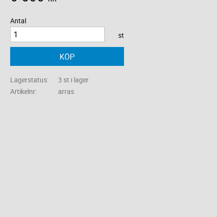
Antal
st
KÖP
Lagerstatus
3 st i lager
Artikelnr
arras