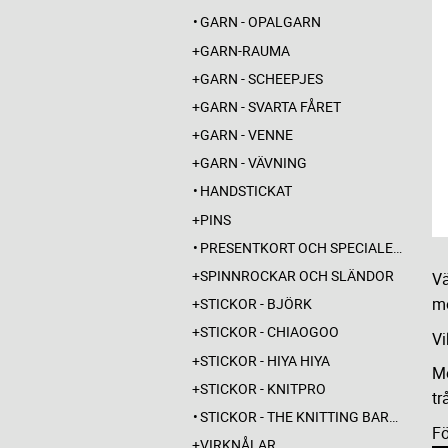
GARN - OPALGARN
GARN-RAUMA
GARN - SCHEEPJES
GARN - SVARTA FÅRET
GARN - VENNE
GARN - VÄVNING
HANDSTICKAT
PINS
PRESENTKORT OCH SPECIALERBJUDANDEN
SPINNROCKAR OCH SLÄNDOR
Vä
mö
STICKOR - BJÖRK
STICKOR - CHIAOGOO
Vi
STICKOR - HIYA HIYA
Me
STICKOR - KNITPRO
tr
STICKOR - THE KNITTING BARBER
Fö
VIRKNÅLAR