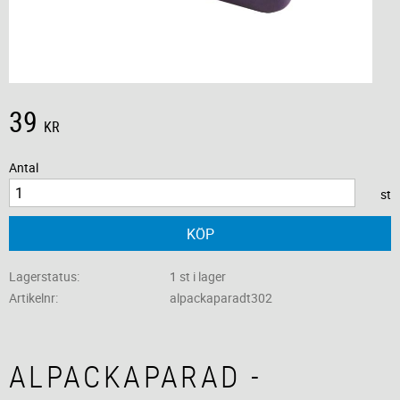
39
KR
Antal
st
KÖP
Lagerstatus
1 st i lager
Artikelnr
alpackaparadt302
ALPACKAPARAD -