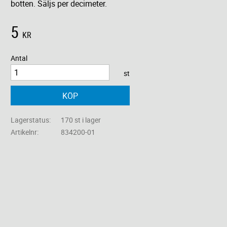
botten. Säljs per decimeter.
5
KR
Antal
st
KÖP
Lagerstatus
170 st i lager
Artikelnr
834200-01