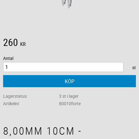
260
KR
Antal
st
KÖP
Lagerstatus
3 st i lager
Artikelnr
80010forte
8,00MM 10CM -