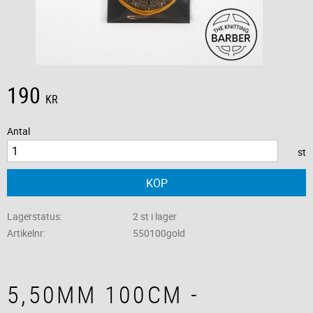
190
KR
Antal
st
KÖP
Lagerstatus
2 st i lager
Artikelnr
550100gold
5,50MM 100CM -