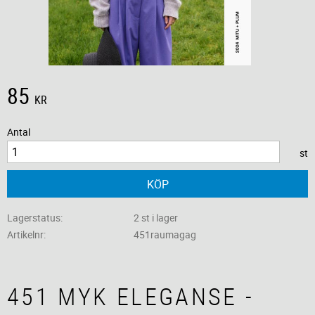
85
KR
Antal
st
KÖP
Lagerstatus
2 st i lager
Artikelnr
451raumagag
451 MYK ELEGANSE -