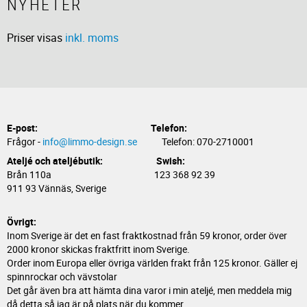
NYHETER
Priser visas
inkl. moms
E-post:
Telefon:
Frågor -
info@limmo-design.se
Telefon: 070-2710001
Ateljé och ateljébutik: Swish:
Brån 110a 123 368 92 39
911 93 Vännäs, Sverige
Övrigt:
Inom Sverige är det en fast fraktkostnad från 59 kronor, order över
2000 kronor skickas fraktfritt inom Sverige.
Order inom Europa eller övriga världen frakt från 125 kronor. Gäller ej
spinnrockar och vävstolar
Det går även bra att hämta dina varor i min ateljé, men meddela mig
då detta så jag är på plats när du kommer.