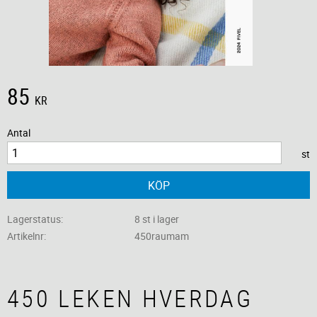
85
KR
Antal
st
KÖP
Lagerstatus
8 st i lager
Artikelnr
450raumam
450 LEKEN HVERDAG