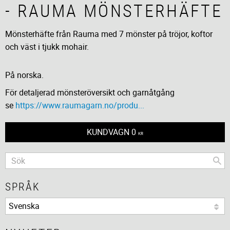
- RAUMA MÖNSTERHÄFTE
Mönsterhäfte från Rauma med 7 mönster på tröjor, koftor
och väst i tjukk mohair.
På norska.
För detaljerad mönsteröversikt och garnåtgång
se
https://www.raumagarn.no/produ...
KUNDVAGN
0
KR
SPRÅK