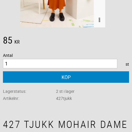
85
KR
Antal
st
KÖP
Lagerstatus
2 st i lager
Artikelnr
427tjukk
427 TJUKK MOHAIR DAME