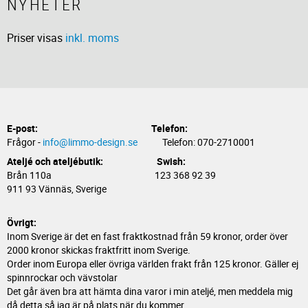
NYHETER
Priser visas
inkl. moms
E-post:
Telefon:
Frågor -
info@limmo-design.se
Telefon: 070-2710001
Ateljé och ateljébutik: Swish:
Brån 110a 123 368 92 39
911 93 Vännäs, Sverige
Övrigt:
Inom Sverige är det en fast fraktkostnad från 59 kronor, order över
2000 kronor skickas fraktfritt inom Sverige.
Order inom Europa eller övriga världen frakt från 125 kronor. Gäller ej
spinnrockar och vävstolar
Det går även bra att hämta dina varor i min ateljé, men meddela mig
då detta så jag är på plats när du kommer.