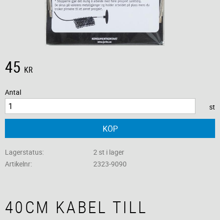
45
KR
Antal
st
KÖP
Lagerstatus
2 st i lager
Artikelnr
2323-9090
40CM KABEL TILL