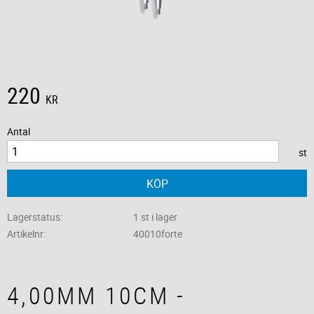
220
KR
Antal
st
KÖP
Lagerstatus
1 st i lager
Artikelnr
40010forte
4,00MM 10CM -