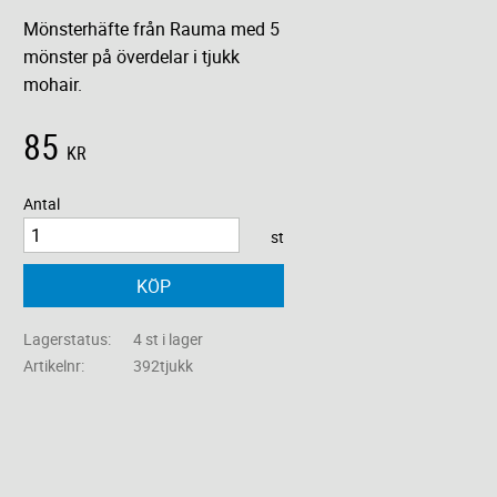
Mönsterhäfte från Rauma med 5
mönster på överdelar i tjukk
mohair.
85
KR
Antal
st
KÖP
Lagerstatus
4 st i lager
Artikelnr
392tjukk