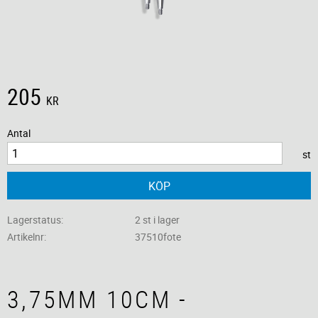
205
KR
Antal
st
KÖP
Lagerstatus
2 st i lager
Artikelnr
37510fote
3,75MM 10CM -