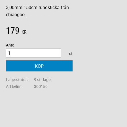
3,00mm 150cm rundsticka från
chiaogoo.
179
KR
Antal
st
KÖP
Lagerstatus
9 st i lager
Artikelnr
300150