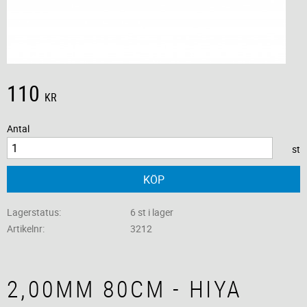
110
KR
Antal
st
KÖP
Lagerstatus
6 st i lager
Artikelnr
3212
2,00MM 80CM - HIYA